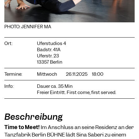
PHOTO: JENNIFER MA
COOKIE-EINSTELLUNGEN
Ort:
Uferstudios 4
Wir verwenden Cookies und Inhalte externer Anbieter auf
Badstr. 41A
unserer Website. Notwendige Cookies sind essenziell, damit
Sie die Website nutzen können. Andere Cookies helfen uns,
Uferstr. 23
die Website weiterzuentwickeln. Sie können Ihre Einwilligung
13357 Berlin
jederzeit widerrufen. Bitte besuchen Sie unsere
Datenschutzerklärung für weitere Informationen. Unten
Termine:
Mittwoch
26.11.2025
18:00
können Sie auswählen, welche Technologien Sie zulassen
möchten.
Info:
Dauer ca. 35 Min
Freier Eintritt. First come, first served.
Notwendige Cookies
Externe Medien
Statistiken
Beschreibung
Nur notwendige
Alle akzeptieren
Speichern
Time to Meet!
Im Anschluss an seine Residenz an der
Tanzfabrik Berlin BÜHNE lädt Sina Saberi zu einem