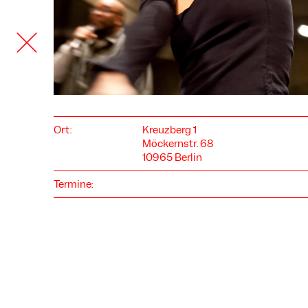
Ort:
Kreuzberg 1
Möckernstr. 68
10965 Berlin
COOKIE-EINSTELLUNGEN
Termine:
Wir verwenden Cookies und Inhalte externer Anbieter auf
unserer Website. Notwendige Cookies sind essenziell, damit
Sie die Website nutzen können. Andere Cookies helfen uns,
die Website weiterzuentwickeln. Sie können Ihre Einwilligung
jederzeit widerrufen. Bitte besuchen Sie unsere
Datenschutzerklärung für weitere Informationen. Unten
können Sie auswählen, welche Technologien Sie zulassen
möchten.
Notwendige Cookies