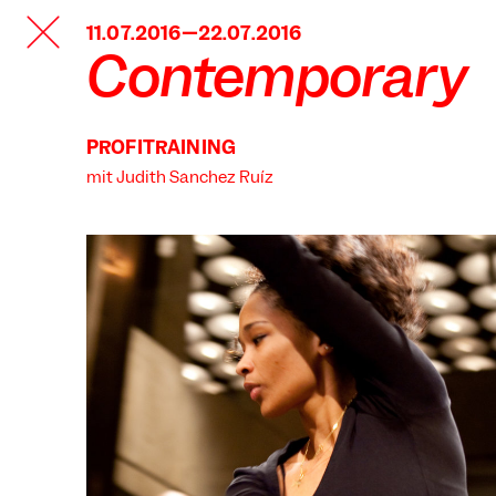
TANZFABRIK
11.07.2016—22.07.2016
BERLIN
Contemporary
PROFITRAINING
mit Judith Sánchez Ruíz