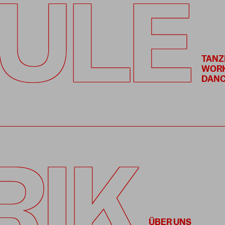
ULE
TANZ
WOR
DANC
RIK
ÜBER UNS