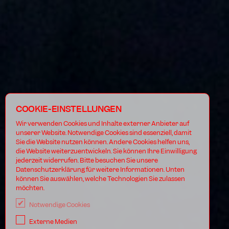
COOKIE-EINSTELLUNGEN
Wir verwenden Cookies und Inhalte externer Anbieter auf
unserer Website. Notwendige Cookies sind essenziell, damit
Sie die Website nutzen können. Andere Cookies helfen uns,
die Website weiterzuentwickeln. Sie können Ihre Einwilligung
jederzeit widerrufen. Bitte besuchen Sie unsere
Datenschutzerklärung für weitere Informationen. Unten
können Sie auswählen, welche Technologien Sie zulassen
möchten.
Notwendige Cookies
Externe Medien