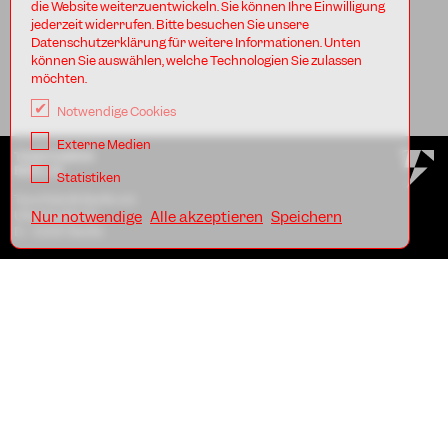
die Website weiterzuentwickeln. Sie können Ihre Einwilligung
jederzeit widerrufen. Bitte besuchen Sie unsere
Datenschutzerklärung für weitere Informationen. Unten
können Sie auswählen, welche Technologien Sie zulassen
möchten.
Notwendige Cookies
Externe Medien
TANZFABRIK
BERLIN
Statistiken
Tanzfabrik Berlin e.V.
Uferstraße 23
Nur notwendige
Alle akzeptieren
Speichern
D - 13357 Berlin
AGB
Impressum
Datenschutz
KONTAKT