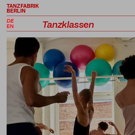
TANZFABRIK
BERLIN
DE
Tanzklassen
EN
Kursplan
Profiklassen
Performance Projekte
Lehrer*innen
Preise