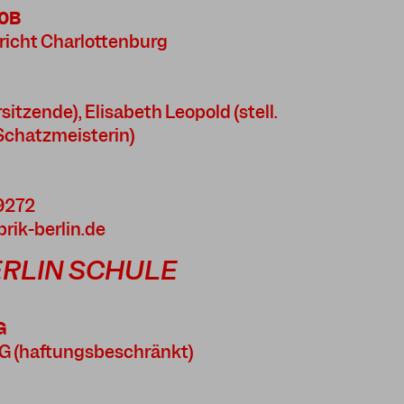
20B
richt Charlottenburg
sitzende), Elisabeth Leopold (stell.
(Schatzmeisterin)
59272
rik-berlin.de
ERLIN SCHULE
G
UG (haftungsbeschränkt)