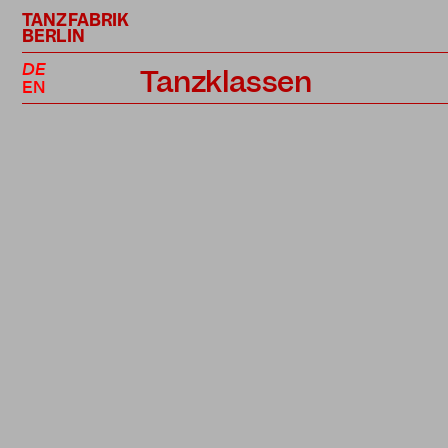
TANZFABRIK
BERLIN
DE
Tanzklassen
EN
Kursplan
Profiklassen
Performance Projekte
Lehrer*innen
Preise