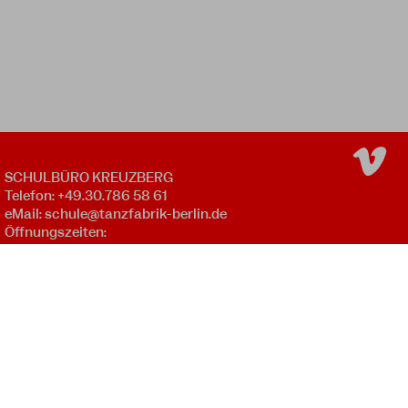
SCHULBÜRO KREUZBERG
Telefon: +49.30.786 58 61
eMail:
schule@tanzfabrik-berlin.de
Öffnungszeiten:
Mo - Fr 09:00 - 12:00 *
Mo - Do 16:00 - 20:00 *
SCHULBÜRO WEDDING
Mo - Do 17:45 - 20:15 *
NEWSLETTER
* außer an gesetzlichen Feiertagen