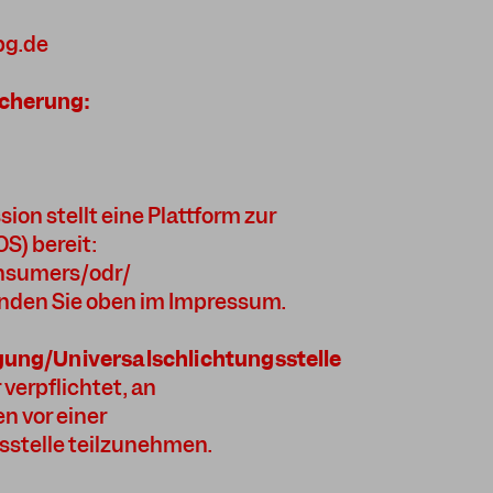
bg.de
cherung:
on stellt eine Plattform zur
OS) bereit:
onsumers/odr/
inden Sie oben im Impressum.
gung/Universalschlichtungsstelle
 verpflichtet, an
n vor einer
stelle teilzunehmen.