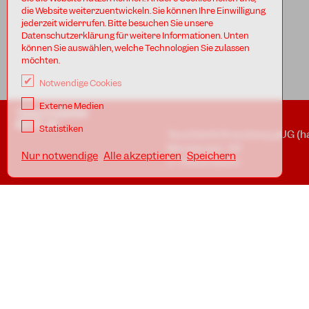
die Website weiterzuentwickeln. Sie können Ihre Einwilligung
jederzeit widerrufen. Bitte besuchen Sie unsere
Datenschutzerklärung für weitere Informationen. Unten
können Sie auswählen, welche Technologien Sie zulassen
möchten.
Notwendige Cookies
Externe Medien
TANZFABRIK
BERLIN
Statistiken
Tanzfabrik Kreuzberg gUG (h
Möckernstr. 68
Nur notwendige
Alle akzeptieren
Speichern
D-10965 Berlin
In den Uferstudios
Uferstr. 23, Badstr. 41A
D-13357 Berlin
Standorte
Impressum
Datenschutz
AGB
Awareness Guidelines