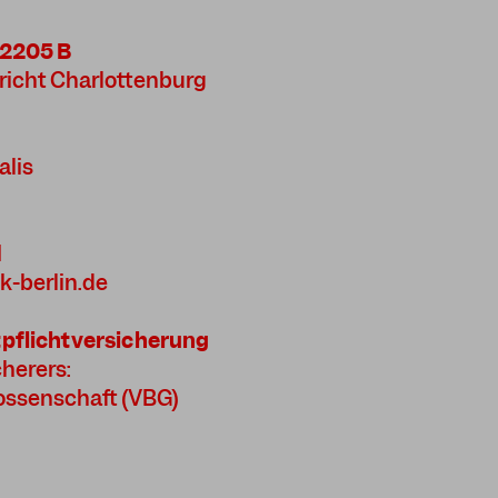
12205 B
richt Charlottenburg
alis
1
k-berlin.de
pflichtversicherung
herers:
ssenschaft (VBG)