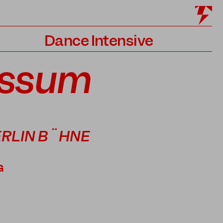
Dance Intensive
Programm
essum
Lehrer*innen
Bewerbung
ERLIN BÜHNE
G