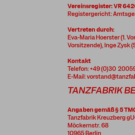
Vereinsregister: VR 64
Registergericht: Amtsge
Vertreten durch:
Eva-Maria Hoerster (1. Vor
Vorsitzende), Inge Zysk 
Kontakt
Telefon: +49 (0)30 200
E-Mail: vorstand@tanzfab
TANZFABRIK B
Angaben gemäß § 5 TM
Tanzfabrik Kreuzberg g
Möckernstr. 68
10965 Berlin