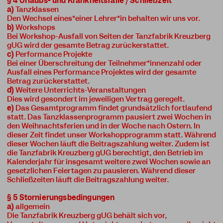
§ 4 Urlaubs- und Krankheitsfälle
/
Schließzeit
a)
Tanzklassen
Den Wechsel eines*einer Lehrer*in behalten wir uns vor.
b)
Workshops
Bei Workshop-Ausfall von Seiten der Tanzfabrik Kreuzberg
gUG wird der gesamte Betrag zurückerstattet.
c)
Performance Projekte
Bei einer Überschreitung der Teilnehmer*innenzahl oder
Ausfall eines Performance Projektes wird der gesamte
Betrag zurückerstattet.
d)
Weitere Unterrichts-Veranstaltungen
Dies wird gesondert im jeweiligen Vertrag geregelt.
e)
Das Gesamtprogramm findet grundsätzlich fortlaufend
statt. Das Tanzklassenprogramm pausiert zwei Wochen in
den Weihnachtsferien und in der Woche nach Ostern. In
dieser Zeit findet unser Workshopprogramm statt. Während
dieser Wochen läuft die Beitragszahlung weiter. Zudem ist
die Tanzfabrik Kreuzberg gUG berechtigt, den Betrieb im
Kalenderjahr für insgesamt weitere zwei Wochen sowie an
gesetzlichen Feiertagen zu pausieren. Während dieser
Schließzeiten läuft die Beitragszahlung weiter.
§ 5 Stornierungsbedingungen
a)
allgemein
Die Tanzfabrik Kreuzberg gUG behält sich vor,