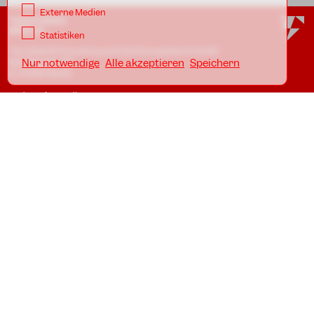
Externe Medien
TANZFABRIK
BERLIN
Statistiken
Tanzfabrik Kreuzberg gUG (haftungsbeschränkt)
Möckernstr. 68
Nur notwendige
Alle akzeptieren
Speichern
D-10965 Berlin
In den Uferstudios
Uferstr. 23, Badstr. 41A
D-13357 Berlin
Standorte
Impressum
Datenschutz
AGB
Awareness Guidelines
SCHULBÜRO KREUZBERG
Telefon: +49.30.786 58 61
eMail:
schule@tanzfabrik-berlin.de
Öffnungszeiten:
Mo - Fr 09:00 - 12:00 *
Mo - Do 16:00 - 20:00 *