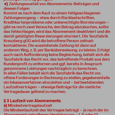
e)
Zahlungsausfall von Abonnements-Beiträgen und
dessen Folgen
Kommt es nach dem Kauf zu einem fehlgeschlagenen
Zahlungsvorgang – etwa durch Rücklastschriften,
Kreditkartenprobleme oder unberechtigte Stornierungen –
gibt es noch zwei Versuche, den Betrag abzubuchen, sollte
das fehlschlagen, wird das Abonnement deaktiviert und die
damit getätigten Reservierungen storniert. Die Tanzfabrik
Kreuzberg gUG wird die betroffene Person zeitnah
kontaktieren. Die ausstehende Zahlung ist dann auf
anderem Weg, z. B. per Banküberweisung, zu leisten. Erfolgt
auch nach Aufforderung keine Begleichung, behält sich die
Tanzfabrik das Recht vor, das betreffende Produkt aus dem
Kundenprofil zu entfernen und ggf. bereits in Anspruch
genommene Leistungen nachträglich zu berechnen.
In allen Fällen behält sich die Tanzfabrik das Recht vor,
offene Forderungen in Rechnung zu stellen, gegebenenfalls
ein Inkassoverfahren einzuleiten und – bei bestehenden
Laufzeitverträgen – etwaige Beiträge für die restliche
Vertragsdauer geltend zu machen.
§ 3 Laufzeit von Abonnements
a)
Mindestvertragslaufzeit
Die Mindestlaufzeit des Vertrages beträgt – je nach der im
Abonnement getroffenen Vereinbarung – 1, 6 oder 12