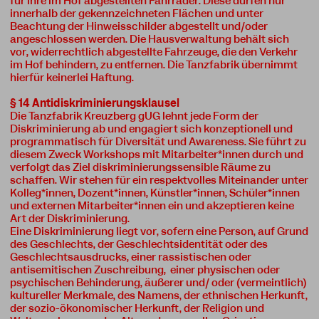
für ihre im Hof abgestellten Fahrräder. Diese dürfen nur
innerhalb der gekennzeichneten Flächen und unter
Beachtung der Hinweisschilder abgestellt und/oder
angeschlossen werden. Die Hausverwaltung behält sich
vor, widerrechtlich abgestellte Fahrzeuge, die den Verkehr
im Hof behindern, zu entfernen. Die Tanzfabrik übernimmt
hierfür keinerlei Haftung.
§ 14 Antidiskriminierungsklausel
Die Tanzfabrik Kreuzberg gUG lehnt jede Form der
Diskriminierung ab und engagiert sich konzeptionell und
programmatisch für Diversität und Awareness. Sie führt zu
diesem Zweck Workshops mit Mitarbeiter*innen durch und
verfolgt das Ziel diskriminierungssensible Räume zu
schaffen. Wir stehen für ein respektvolles Miteinander unter
Kolleg*innen, Dozent*innen, Künstler*innen, Schüler*innen
und externen Mitarbeiter*innen ein und akzeptieren keine
Art der Diskriminierung.
Eine Diskriminierung liegt vor, sofern eine Person, auf Grund
des Geschlechts, der Geschlechtsidentität oder des
Geschlechtsausdrucks, einer rassistischen oder
antisemitischen Zuschreibung, einer physischen oder
psychischen Behinderung, äußerer und/ oder (vermeintlich)
kultureller Merkmale, des Namens, der ethnischen Herkunft,
der sozio-ökonomischer Herkunft, der Religion und