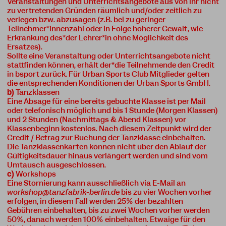
Veranstaltungen und Unterrichtsangebote aus von ihr nicht
zu vertretenden Gründen räumlich und/oder zeitlich zu
verlegen bzw. abzusagen (z.B. bei zu geringer
Teilnehmer*innenzahl oder in Folge höherer Gewalt, wie
Erkrankung des*der Lehrer*in ohne Möglichkeit des
Ersatzes).
Sollte eine Veranstaltung oder Unterrichtsangebote nicht
stattfinden können, erhält der*die Teilnehmende den Credit
in bsport zurück. Für Urban Sports Club Mitglieder gelten
die entsprechenden Konditionen der Urban Sports GmbH.
b)
Tanzklassen
Eine Absage für eine bereits gebuchte Klasse ist per Mail
oder telefonisch möglich und bis 1 Stunde (Morgen Klassen)
und 2 Stunden (Nachmittags & Abend Klassen)
vor
Klassenbeginn kostenlos. Nach diesem Zeitpunkt wird der
Credit / Betrag zur Buchung der Tanzklasse einbehalten.
Die Tanzklassenkarten können nicht über den Ablauf der
Gültigkeitsdauer hinaus verlängert werden und sind vom
Umtausch ausgeschlossen.
c)
Workshops
Eine Stornierung kann ausschließlich via E-Mail an
workshop@tanzfabrik-berlin.de
bis zu vier Wochen vorher
erfolgen, in diesem Fall werden 25% der bezahlten
Gebühren einbehalten, bis zu zwei Wochen vorher werden
50%, danach werden 100% einbehalten. Etwaige für den