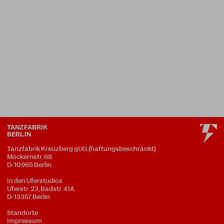
TANZFABRIK
BERLIN
Tanzfabrik Kreuzberg gUG (haftungsbeschränkt)
Möckernstr. 68
D-10965 Berlin
In den Uferstudios
Uferstr. 23, Badstr. 41A
D-13357 Berlin
Standorte
Impressum