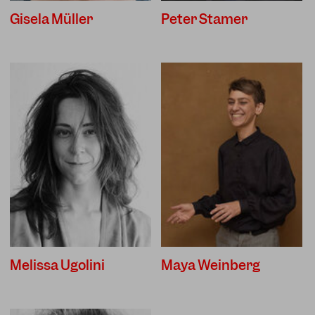
Gisela Müller
Peter Stamer
Melissa Ugolini
Maya Weinberg