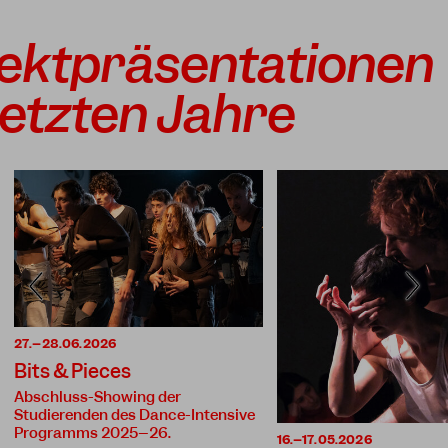
ektpräsentationen
letzten Jahre
27.–28.06.2026
Bits & Pieces
Abschluss-Showing der
Studierenden des Dance-Intensive
Programms 2025–26.
16.–17.05.2026