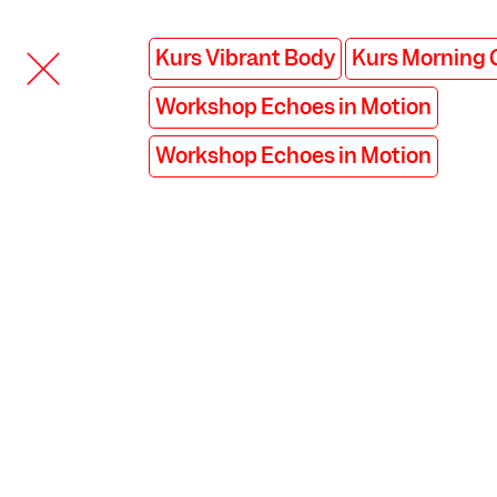
Kurs Vibrant Body
Kurs Morning 
Workshop Echoes in Motion
Workshop Echoes in Motion
COOKIE-EINSTELLUNGEN
Wir verwenden Cookies und Inhalte externer Anbieter auf
unserer Website. Notwendige Cookies sind essenziell, damit
Sie die Website nutzen können. Andere Cookies helfen uns,
die Website weiterzuentwickeln. Sie können Ihre Einwilligung
jederzeit widerrufen. Bitte besuchen Sie unsere
Datenschutzerklärung für weitere Informationen. Unten
können Sie auswählen, welche Technologien Sie zulassen
möchten.
Notwendige Cookies