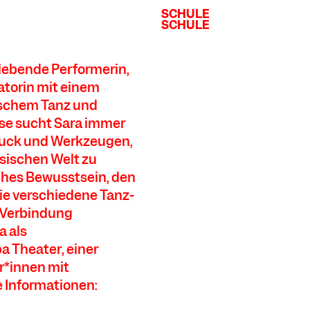
SCHULE
SCHULE
SCHULE
SCHULE
n lebende Performerin,
torin mit einem
sischem Tanz und
ise sucht Sara immer
uck und Werkzeugen,
sischen Welt zu
ches Bewusstsein, den
ie verschiedene Tanz-
 Verbindung
a als
 Theater, einer
er*innen mit
e Informationen: