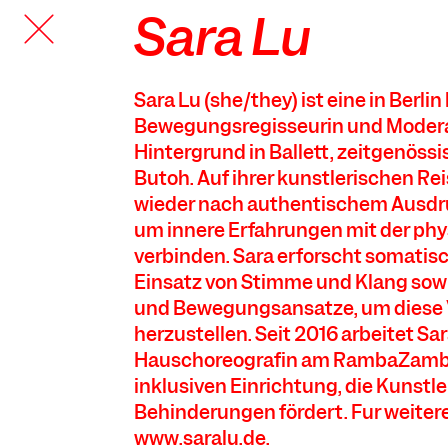
Sara Lu
TANZFABRIK
BERLIN
Sara Lu (she/they) ist eine in Berli
Bewegungsregisseurin und Modera
Hintergrund in Ballett, zeitgenös
Butoh. Auf ihrer künstlerischen Re
wieder nach authentischem Ausdr
um innere Erfahrungen mit der phy
verbinden. Sara erforscht somatis
Einsatz von Stimme und Klang sow
und Bewegungsansätze, um diese
herzustellen. Seit 2016 arbeitet Sar
Hauschoreografin am RambaZamba
inklusiven Einrichtung, die Künstl
Behinderungen fördert. Für weiter
www.saralu.de
.