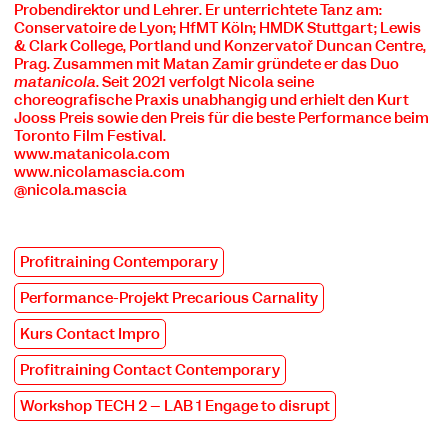
Probendirektor und Lehrer. Er unterrichtete Tanz am:
Conservatoire de Lyon; HfMT Köln; HMDK Stuttgart; Lewis
& Clark College, Portland und Konzervatoř Duncan Centre,
Prag. Zusammen mit Matan Zamir gründete er das Duo
matanicola
. Seit 2021 verfolgt Nicola seine
choreografische Praxis unabhängig und erhielt den Kurt
Jooss Preis sowie den Preis für die beste Performance beim
Toronto Film Festival.
COOKIE-EINSTELLUNGEN
www.matanicola.com
Wir verwenden Cookies und Inhalte externer Anbieter auf
www.nicolamascia.com
unserer Website. Notwendige Cookies sind essenziell, damit
@nicola.mascia
Sie die Website nutzen können. Andere Cookies helfen uns,
die Website weiterzuentwickeln. Sie können Ihre Einwilligung
jederzeit widerrufen. Bitte besuchen Sie unsere
Datenschutzerklärung für weitere Informationen. Unten
Profitraining Contemporary
können Sie auswählen, welche Technologien Sie zulassen
möchten.
Performance-Projekt Precarious Carnality
Notwendige Cookies
Kurs Contact Impro
Externe Medien
Profitraining Contact Contemporary
Statistiken
Workshop TECH 2 – LAB 1 Engage to disrupt
Nur notwendige
Alle akzeptieren
Speichern