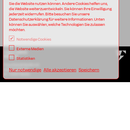
Sie die Website nutzen können. Andere Cookies helfen uns,
die Website weiterzuentwickeln. Sie können Ihre Einwilligung
jederzeit widerrufen. Bitte besuchen Sie unsere
Datenschutzerklärung für weitere Informationen. Unten
können Sie auswählen, welche Technologien Sie zulassen
möchten.
Notwendige Cookies
Externe Medien
TANZFABRIK
BERLIN
Statistiken
Tanzfabrik Berlin e.V.
Uferstraße 23
Nur notwendige
Alle akzeptieren
Speichern
D - 13357 Berlin
AGB
Impressum
Datenschutz