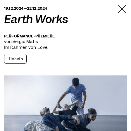
TANZFABRIK
19.12.2024—22.12.2024
BERLIN
Earth Works
PERFORMANCE · PREMIERE
von Sergiu Matis
Im Rahmen von
:Love:
Tickets