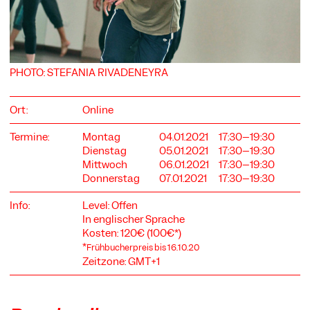
PHOTO: STEFANIA RIVADENEYRA
COOKIE-EINSTELLUNGEN
Wir verwenden Cookies und Inhalte externer Anbieter auf
Ort:
Online
unserer Website. Notwendige Cookies sind essenziell, damit
Sie die Website nutzen können. Andere Cookies helfen uns,
die Website weiterzuentwickeln. Sie können Ihre Einwilligung
Termine:
Montag
04.01.2021
17:30–19:30
jederzeit widerrufen. Bitte besuchen Sie unsere
Dienstag
05.01.2021
17:30–19:30
Datenschutzerklärung für weitere Informationen. Unten
Mittwoch
06.01.2021
17:30–19:30
können Sie auswählen, welche Technologien Sie zulassen
Donnerstag
07.01.2021
17:30–19:30
möchten.
Info:
Level: Offen
Notwendige Cookies
In englischer Sprache
Externe Medien
Kosten: 120€ (100€*)
*
Frühbucherpreis bis 16.10.20
Statistiken
Zeitzone: GMT+1
Nur notwendige
Alle akzeptieren
Speichern