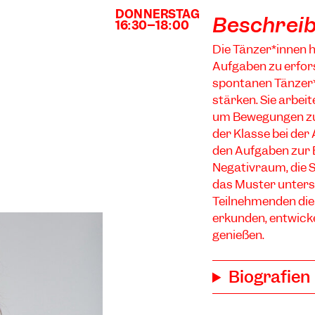
DONNERSTAG
SCHULE
Beschrei
16:30–18:00
SCHULE
Die Tänzer*innen 
Aufgaben zu erfor
spontanen Tänzer*
stärken. Sie arbei
um Bewegungen zu r
der Klasse bei der
den Aufgaben zur 
Negativraum, die 
das Muster untersu
Teilnehmenden die 
erkunden, entwicke
genießen.
Biografien