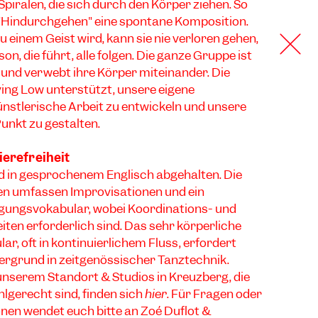
piralen, die sich durch den Körper ziehen. So
"Hindurchgehen" eine spontane Komposition.
 einem Geist wird, kann sie nie verloren gehen,
son, die führt, alle folgen. Die ganze Gruppe ist
 und verwebt ihre Körper miteinander. Die
ying Low unterstützt, unsere eigene
nstlerische Arbeit zu entwickeln und unsere
unkt zu gestalten.
ierefreiheit
 in gesprochenem Englisch abgehalten. Die
 umfassen Improvisationen und ein
gungsvokabular, wobei Koordinations- und
ten erforderlich sind. Das sehr körperliche
, oft in kontinuierlichem Fluss, erfordert
ergrund in zeitgenössischer Tanztechnik.
unserem Standort & Studios in Kreuzberg, die
uhlgerecht sind, finden sich
hier
.
Für Fragen oder
nen wendet euch bitte an Zoé Duflot &