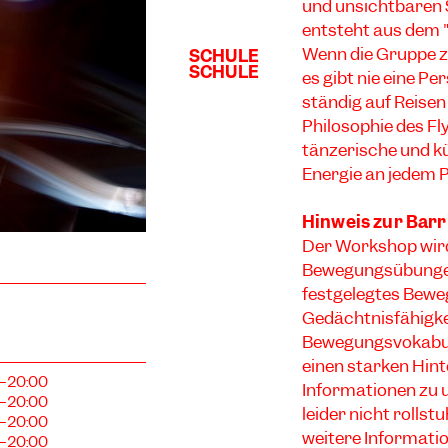
und unsichtbaren S
entsteht aus dem 
Wenn die Gruppe zu
es gibt nie eine Per
ständig auf Reisen
Philosophie des Fl
tänzerische und kü
Energie an jedem P
Hinweis zur Barr
Der Workshop wird
Bewegungsübungen
festgelegtes Bewe
Gedächtnisfähigkei
Bewegungsvokabular
einen starken Hint
0–20:00
Informationen zu 
0–20:00
leider nicht rollst
0–20:00
weitere Informatio
0–20:00