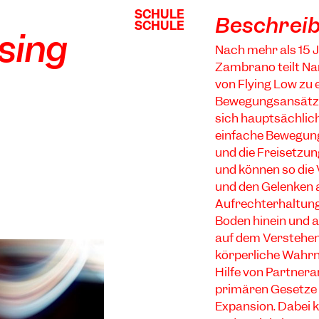
SCHULE
SCHULE
Beschrei
SCHULE
SCHULE
ssing
Nach mehr als 15 
Zambrano teilt Nar
von Flying Low zu 
Bewegungsansätzen
sich hauptsächlic
einfache Bewegung
und die Freisetzun
und können so di
und den Gelenken 
Aufrechterhaltung 
Boden hinein und 
auf dem Verstehen
körperliche Wahr
Hilfe von Partner
primären Gesetze 
Expansion. Dabei k