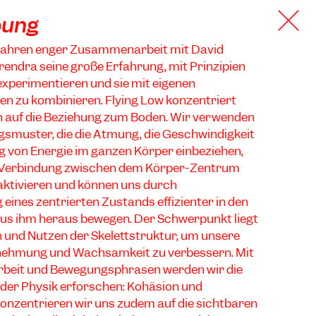
bung
Jahren enger Zusammenarbeit mit David
endra seine große Erfahrung, mit Prinzipien
experimentieren und sie mit eigenen
 zu kombinieren. Flying Low konzentriert
h auf die Beziehung zum Boden. Wir verwenden
smuster, die die Atmung, die Geschwindigkeit
g von Energie im ganzen Körper einbeziehen,
e Verbindung zwischen dem Körper-Zentrum
aktivieren und können uns durch
eines zentrierten Zustands effizienter in den
aus ihm heraus bewegen. Der Schwerpunkt liegt
 und Nutzen der Skelettstruktur, um unsere
nehmung und Wachsamkeit zu verbessern. Mit
arbeit und Bewegungsphrasen werden wir die
der Physik erforschen: Kohäsion und
onzentrieren wir uns zudem auf die sichtbaren