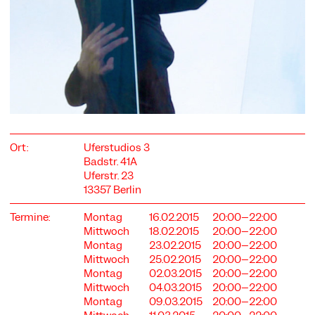
COOKIE-EINSTELLUNGEN
Wir verwenden Cookies und Inhalte externer Anbieter auf
unserer Website. Notwendige Cookies sind essenziell, damit
Sie die Website nutzen können. Andere Cookies helfen uns,
die Website weiterzuentwickeln. Sie können Ihre Einwilligung
Ort:
Uferstudios 3
jederzeit widerrufen. Bitte besuchen Sie unsere
Badstr. 41A
Datenschutzerklärung für weitere Informationen. Unten
Uferstr. 23
können Sie auswählen, welche Technologien Sie zulassen
möchten.
13357 Berlin
Notwendige Cookies
Termine:
Montag
16.02.2015
20:00–22:00
Mittwoch
18.02.2015
20:00–22:00
Externe Medien
Montag
23.02.2015
20:00–22:00
Statistiken
Mittwoch
25.02.2015
20:00–22:00
Montag
02.03.2015
20:00–22:00
Nur notwendige
Alle akzeptieren
Speichern
Mittwoch
04.03.2015
20:00–22:00
Montag
09.03.2015
20:00–22:00