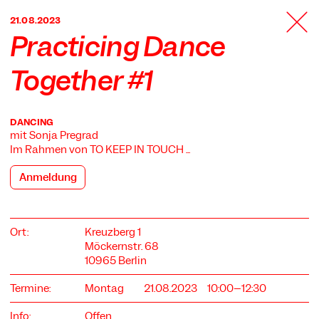
TANZFABRIK
21.08.2023
BERLIN
Practicing Dance
Together #1
DANCING
mit Sonja Pregrad
Im Rahmen von
TO KEEP IN TOUCH ...
Anmeldung
Ort:
Kreuzberg 1
Möckernstr. 68
10965 Berlin
Termine:
Montag
21.08.2023
10:00–12:30
Info:
Offen