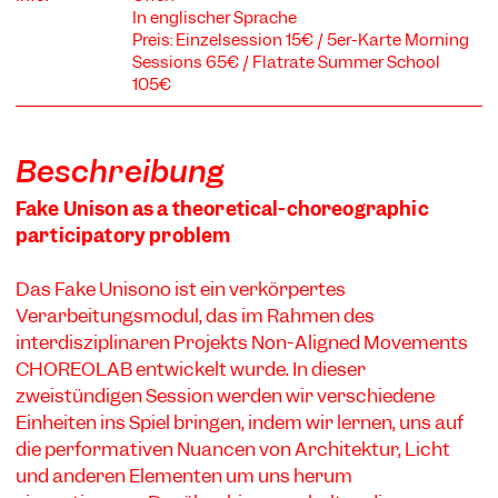
In englischer Sprache
Preis: Einzelsession 15€ / 5er-Karte Morning
Sessions 65€ / Flatrate Summer School
105€
COOKIE-EINSTELLUNGEN
Wir verwenden Cookies und Inhalte externer Anbieter auf
Beschreibung
unserer Website. Notwendige Cookies sind essenziell, damit
Sie die Website nutzen können. Andere Cookies helfen uns,
Fake Unison as a theoretical-choreographic
die Website weiterzuentwickeln. Sie können Ihre Einwilligung
participatory problem
jederzeit widerrufen. Bitte besuchen Sie unsere
Datenschutzerklärung für weitere Informationen. Unten
können Sie auswählen, welche Technologien Sie zulassen
Das Fake Unisono ist ein verkörpertes
möchten.
Verarbeitungsmodul, das im Rahmen des
Notwendige Cookies
interdisziplinären Projekts Non-Aligned Movements
CHOREOLAB entwickelt wurde. In dieser
Externe Medien
zweistündigen Session werden wir verschiedene
Statistiken
Einheiten ins Spiel bringen, indem wir lernen, uns auf
die performativen Nuancen von Architektur, Licht
Nur notwendige
Alle akzeptieren
Speichern
und anderen Elementen um uns herum