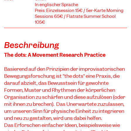
In englischer Sprache
Preis: Einzelsession 15€ / 5er-Karte Morning
Sessions 65€ / Flatrate Summer School
105€
COOKIE-EINSTELLUNGEN
Wir verwenden Cookies und Inhalte externer Anbieter auf
Beschreibung
unserer Website. Notwendige Cookies sind essenziell, damit
Sie die Website nutzen können. Andere Cookies helfen uns,
The dots: A Movement Research Practice
die Website weiterzuentwickeln. Sie können Ihre Einwilligung
jederzeit widerrufen. Bitte besuchen Sie unsere
Datenschutzerklärung für weitere Informationen. Unten
Basierend auf den Prinzipien der improvisatorischen
können Sie auswählen, welche Technologien Sie zulassen
Bewegungsforschung ist "the dots" eine Praxis, die
möchten.
darauf abzielt, das Bewusstsein für gewohnte
Notwendige Cookies
Formen, Muster und Rhythmen der körperlichen
Organisation zu schärfen und diese aufzulösen (oder
Externe Medien
mit ihnen zu brechen). Das Unerwartete zuzulassen,
Statistiken
um unseren Sinn für physische Einheit zu integrieren
und neu zu gestalten, wird uns dabei helfen.
Nur notwendige
Alle akzeptieren
Speichern
Das Erforschen einfacher Ideen, beispielsweise wie