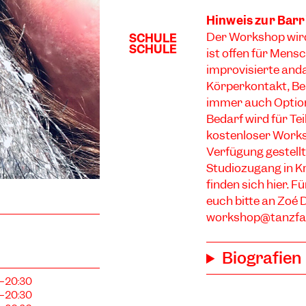
Hinweis zur Barr
Der Workshop wird
ist offen für Men
improvisierte and
Körperkontakt, Be
immer auch Optio
Bedarf wird für T
kostenloser Works
Verfügung gestell
Studiozugang in Kre
finden sich
hier
. F
euch bitte an Zoé 
workshop@tanzfab
Biografien
–20:30
–20:30