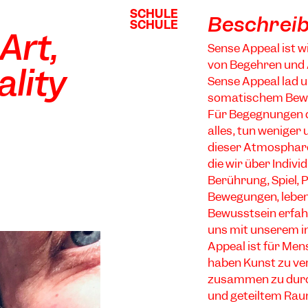
SCHULE
SCHULE
Beschrei
SCHULE
SCHULE
Art,
Sense Appeal ist w
von Begehren und 
lity
Sense Appeal läd u
somatischem Bewu
Für Begegnungen d
alles, tun weniger 
dieser Atmosphäre 
die wir über Indiv
Berührung, Spiel, 
Bewegungen, lebe
Bewusstsein erfah
uns mit unserem i
Appeal ist für Me
haben Kunst zu ver
zusammen zu durch
und geteiltem Rau