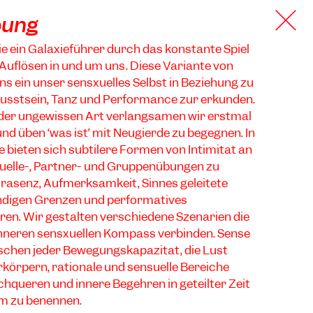
bung
ie ein Galaxieführer durch das konstante Spiel
Auflösen in und um uns. Diese Variante von
ns ein unser sensxuelles Selbst in Beziehung zu
sstsein, Tanz und Performance zur erkunden.
er ungewissen Art verlangsamen wir erstmal
und üben ‘was ist’ mit Neugierde zu begegnen. In
bieten sich subtilere Formen von Intimität an
iduelle-, Partner- und Gruppenübungen zu
Präsenz, Aufmerksamkeit, Sinnes geleitete
ndigen Grenzen und performatives
ren. Wir gestalten verschiedene Szenarien die
nneren sensxuellen Kompass verbinden. Sense
nschen jeder Bewegungskapazität, die Lust
körpern, rationale und sensuelle Bereiche
queren und innere Begehren in geteilter Zeit
m zu benennen.