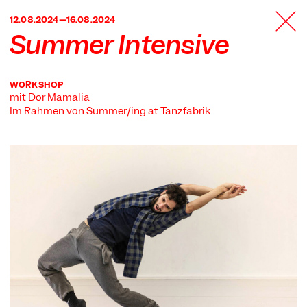
TANZFABRIK
12.08.2024—16.08.2024
BERLIN
Summer Intensive
WORKSHOP
mit Dor Mamalia
Im Rahmen von
Summer/ing at Tanzfabrik