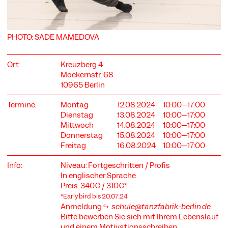
PHOTO: SADE MAMEDOVA
COOKIE-EINSTELLUNGEN
Ort:
Kreuzberg 4
Wir verwenden Cookies und Inhalte externer Anbieter auf
Möckernstr. 68
unserer Website. Notwendige Cookies sind essenziell, damit
10965 Berlin
Sie die Website nutzen können. Andere Cookies helfen uns,
die Website weiterzuentwickeln. Sie können Ihre Einwilligung
Termine:
Montag
12.08.2024
10:00–17:00
jederzeit widerrufen. Bitte besuchen Sie unsere
Dienstag
13.08.2024
10:00–17:00
Datenschutzerklärung für weitere Informationen. Unten
Mittwoch
14.08.2024
10:00–17:00
können Sie auswählen, welche Technologien Sie zulassen
Donnerstag
15.08.2024
10:00–17:00
möchten.
Freitag
16.08.2024
10:00–17:00
Notwendige Cookies
Info:
Niveau: Fortgeschritten / Profis
Externe Medien
In englischer Sprache
Preis: 340€ / 310€*
Statistiken
.
*Early bird bis 20
07.24
Anmeldung
↪
schule@tanzfabrik-berlin.de
Nur notwendige
Alle akzeptieren
Speichern
Bitte bewerben Sie sich mit Ihrem Lebenslauf
und einem Motivationsschreiben