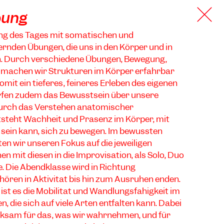
bung
ang des Tages mit somatischen und
rnden Übungen, die uns in den Körper und in
n. Durch verschiedene Übungen, Bewegung,
r, machen wir Strukturen im Körper erfahrbar
mit ein tieferes, feineres Erleben des eigenen
fen zudem das Bewusstsein über unsere
Durch das Verstehen anatomischer
steht Wachheit und Präsenz im Körper, mit
 sein kann, sich zu bewegen. Im bewussten
n wir unseren Fokus auf die jeweiligen
n mit diesen in die Improvisation, als Solo, Duo
. Die Abendklasse wird in Richtung
ren in Aktivität bis hin zum Ausruhen enden.
 ist es die Mobilität und Wandlungsfähigkeit im
n, die sich auf viele Arten entfalten kann. Dabei
rksam für das, was wir wahrnehmen, und für