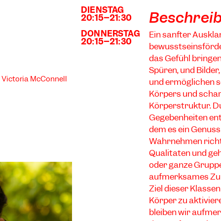
DIENSTAG
SCHULE
Beschrei
20:15–21:30
SCHULE
DONNERSTAG
Ein sanfter Auskl
20:15–21:30
bewusstseinsförde
das Gefühl bringe
Spüren, und Bilde
 Victoria McConnell
und ermöglichen so
Körpers und schär
Körperstruktur. 
Gegebenheiten ent
dem es ein Genuss
Wahrnehmen richte
Qualitäten und gehe
oder ganze Gruppe
aufmerksames Zuhö
Ziel dieser Klassen
Körper zu aktiviere
bleiben wir aufme