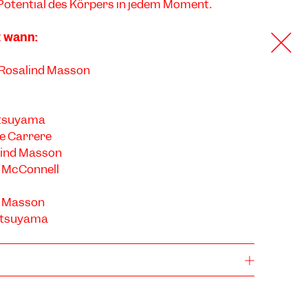
Potential des Körpers in jedem Moment.
t wann:
Rosalind Masson
atsuyama
ie Carrere
alind Masson
a McConnell
d Masson
atsuyama