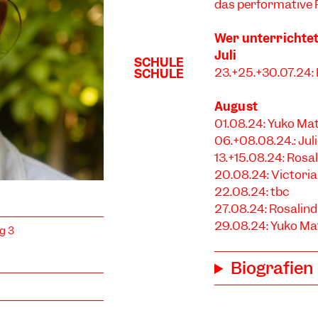
das performative 
Wer unterrichte
Juli
23.+25.+30.07.24:
August
01.08.24: Yuko M
06.+08.08.24.: Jul
13.+15.08.24: Ros
20.08.24: Victori
22.08.24: tbc
27.08.24: Rosalin
29.08.24: Yuko M
g 3
Biografien