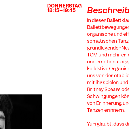
DONNERSTAG
SCHULE
Beschrei
18:15–19:45
SCHULE
In dieser Ballettkl
Ballettbewegungen
organische und ef
somatischen Tanzp
grundlegender Ne
TCM und mehr erfo
und emotional org
kollektive Organis
uns von der etablie
mit ihr spielen un
Britney Spears ode
Schwingungen körp
von Erinnerung un
Tanzen erinnern.
Yuri glaubt, dass d