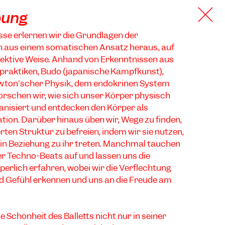
bung
asse erlernen wir die Grundlagen der
 aus einem somatischen Ansatz heraus, auf
fektive Weise. Anhand von Erkenntnissen aus
raktiken, Budo (japanische Kampfkunst),
wton'scher Physik, dem endokrinen System
rschen wir, wie sich unser Körper physisch
anisiert und entdecken den Körper als
ation. Darüber hinaus üben wir, Wege zu finden,
rten Struktur zu befreien, indem wir sie nutzen,
d in Beziehung zu ihr treten. Manchmal tauchen
r Techno-Beats auf und lassen uns die
erlich erfahren, wobei wir die Verflechtung
d Gefühl erkennen und uns an die Freude am
ie Schönheit des Balletts nicht nur in seiner