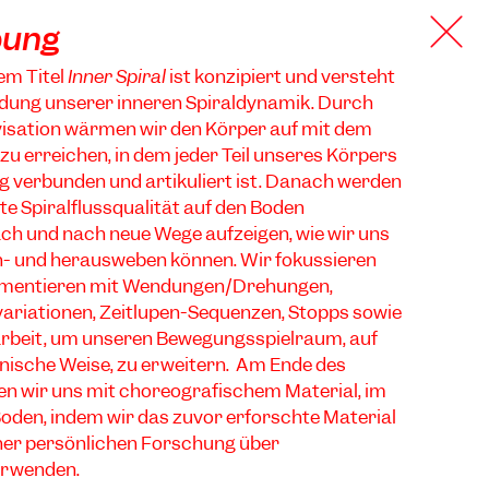
bung
em Titel
Inner Spiral
ist konzipiert und versteht
undung unserer inneren Spiraldynamik. Durch
visation wärmen wir den Körper auf mit dem
 zu erreichen, in dem jeder Teil unseres Körpers
g verbunden und artikuliert ist. Danach werden
ete Spiralflussqualität auf den Boden
ch und nach neue Wege aufzeigen, wie wir uns
in- und herausweben können. Wir fokussieren
rimentieren mit Wendungen/Drehungen,
ariationen, Zeitlupen-Sequenzen, Stopps sowie
rbeit, um unseren Bewegungsspielraum, auf
anische Weise, zu erweitern. Am Ende des
en wir uns mit choreografischem Material, im
oden, indem wir das zuvor erforschte Material
iner persönlichen Forschung über
erwenden.