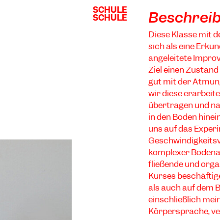
SCHULE
SCHULE
Beschrei
SCHULE
SCHULE
Diese Klasse mit d
sich als eine Erk
angeleitete Impro
Ziel einen Zustand
gut mit der Atmun
wir diese erarbeit
übertragen und na
in den Boden hine
uns auf das Expe
Geschwindigkeitsv
komplexer Bodena
fließende und org
Kurses beschäftig
als auch auf dem B
einschließlich me
Körpersprache, v