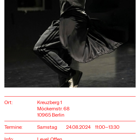
COOKIE-EINSTELLUNGEN
Wir verwenden Cookies und Inhalte externer Anbieter auf
unserer Website. Notwendige Cookies sind essenziell, damit
Sie die Website nutzen können. Andere Cookies helfen uns,
die Website weiterzuentwickeln. Sie können Ihre Einwilligung
jederzeit widerrufen. Bitte besuchen Sie unsere
Datenschutzerklärung für weitere Informationen. Unten
können Sie auswählen, welche Technologien Sie zulassen
möchten.
Notwendige Cookies
Ort:
Kreuzberg 1
Externe Medien
Möckernstr. 68
Statistiken
10965 Berlin
Nur notwendige
Alle akzeptieren
Speichern
Termine:
Samstag
24.08.2024
11:00–13:30
Info:
Level: Offen