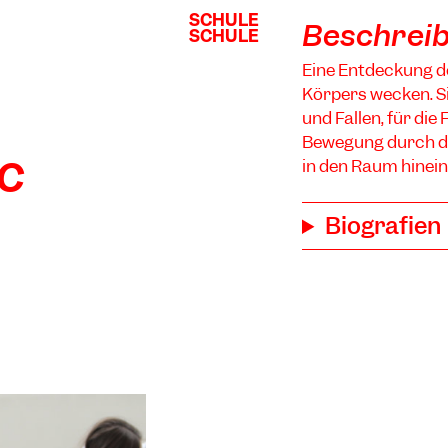
SCHULE
SCHULE
Beschrei
SCHULE
SCHULE
Eine Entdeckung de
Körpers wecken. Si
und Fallen, für di
Bewegung durch d
ic
in den Raum hinein
Biografien