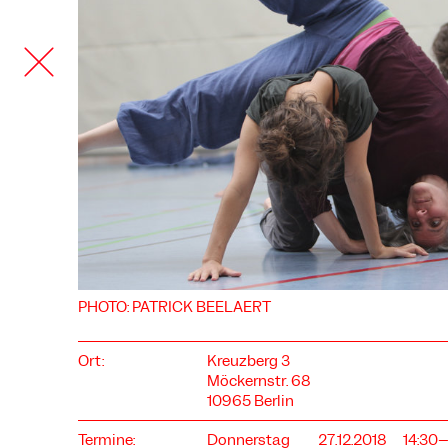
COOKIE-EINSTELLUNGEN
Wir verwenden Cookies und Inhalte externer Anbieter auf
unserer Website. Notwendige Cookies sind essenziell, damit
PHOTO: PATRICK BEELAERT
Sie die Website nutzen können. Andere Cookies helfen uns,
die Website weiterzuentwickeln. Sie können Ihre Einwilligung
jederzeit widerrufen. Bitte besuchen Sie unsere
Ort:
Kreuzberg 3
Datenschutzerklärung für weitere Informationen. Unten
können Sie auswählen, welche Technologien Sie zulassen
Möckernstr. 68
möchten.
10965 Berlin
Notwendige Cookies
Termine:
Donnerstag
27.12.2018
14:30–