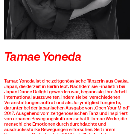
Tamae Yoneda
Tamae Yoneda ist eine zeitgenössische Tänzerin aus Osaka,
Japan, die derzeit in Berlin lebt. Nachdem sie Finalistin bei
Japan Dance Delight geworden war, begann sie, ihre Arbeit
international auszuweiten, indem sie bei verschiedenen
Veranstaltungen auftrat und als Jurymitglied fungierte,
darunter bei der japanischen Ausgabe von „Open Your Mind“
2017. Ausgehend vom zeitgenössischen Tanz und inspiriert
von urbanen Bewegungskulturen schafft Tamae Werke, die
menschliche Emotionen durch durchdachte und
ausdrucksstarke Bewegungen erforschen. Seit ihrem