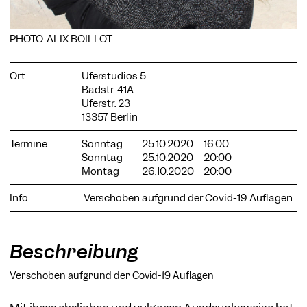
PHOTO: ALIX BOILLOT
Ort:
Uferstudios 5
COOKIE-EINSTELLUNGEN
Badstr. 41A
Wir verwenden Cookies und Inhalte externer Anbieter auf
Uferstr. 23
unserer Website. Notwendige Cookies sind essenziell, damit
13357 Berlin
Sie die Website nutzen können. Andere Cookies helfen uns,
die Website weiterzuentwickeln. Sie können Ihre Einwilligung
Termine:
Sonntag
25.10.2020
16:00
jederzeit widerrufen. Bitte besuchen Sie unsere
Sonntag
25.10.2020
20:00
Datenschutzerklärung für weitere Informationen. Unten
Montag
26.10.2020
20:00
können Sie auswählen, welche Technologien Sie zulassen
möchten.
Info:
Verschoben aufgrund der Covid-19 Auflagen
Notwendige Cookies
Externe Medien
Beschreibung
Statistiken
Verschoben aufgrund der Covid-19 Auflagen
Nur notwendige
Alle akzeptieren
Speichern