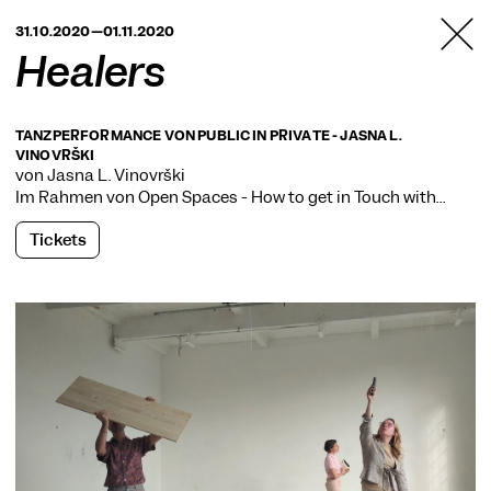
TANZFABRIK
31.10.2020—01.11.2020
BERLIN
Healers
TANZPERFORMANCE VON PUBLIC IN PRIVATE - JASNA L.
VINOVRŠKI
von Jasna L. Vinovrški
Im Rahmen von
Open Spaces - How to get in Touch with…
Tickets