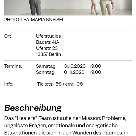
PHOTO: LEA-MARIA KNEISEL
COOKIE-EINSTELLUNGEN
Ort:
Uferstudios 1
Badstr. 41A
Wir verwenden Cookies und Inhalte externer Anbieter auf
Uferstr. 23
unserer Website. Notwendige Cookies sind essenziell, damit
Sie die Website nutzen können. Andere Cookies helfen uns,
13357 Berlin
die Website weiterzuentwickeln. Sie können Ihre Einwilligung
jederzeit widerrufen. Bitte besuchen Sie unsere
Termine:
Samstag
31.10.2020
19:00
Datenschutzerklärung für weitere Informationen. Unten
Sonntag
01.11.2020
19:00
können Sie auswählen, welche Technologien Sie zulassen
möchten.
Info:
Tickets: 15€ / erm. 10€
Notwendige Cookies
Externe Medien
Beschreibung
Statistiken
Das "Healers"-Team ist auf einer Mission: Probleme,
Nur notwendige
Alle akzeptieren
Speichern
ungelöste Fragen, emotionale und energetische
Stagnationen, die sich in den Wänden des Raumes, in