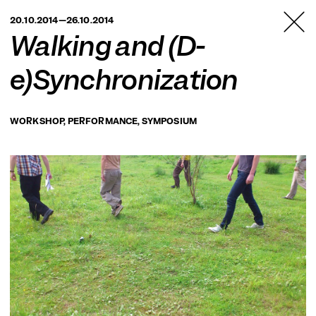
TANZFABRIK
20.10.2014—26.10.2014
BERLIN
Walking and (D­
e)Synchronization
WORKSHOP, PERFORMANCE, SYMPOSIUM