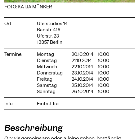
FOTO: KATJA MÜNKER
Ort:
Uferstudios 14
Badstr. 41A
COOKIE-EINSTELLUNGEN
Uferstr. 23
13357 Berlin
Wir verwenden Cookies und Inhalte externer Anbieter auf
unserer Website. Notwendige Cookies sind essenziell, damit
Termine:
Montag
20.10.2014
10:00
Sie die Website nutzen können. Andere Cookies helfen uns,
Dienstag
21.10.2014
10:00
die Website weiterzuentwickeln. Sie können Ihre Einwilligung
jederzeit widerrufen. Bitte besuchen Sie unsere
Mittwoch
22.10.2014
10:00
Datenschutzerklärung für weitere Informationen. Unten
Donnerstag
23.10.2014
10:00
können Sie auswählen, welche Technologien Sie zulassen
Freitag
24.10.2014
10:00
möchten.
Samstag
25.10.2014
10:00
Sonntag
26.10.2014
10:00
Notwendige Cookies
Info:
Eintritt frei
Externe Medien
Statistiken
Beschreibung
Nur notwendige
Alle akzeptieren
Speichern
Ob wir gemeinsam oder alleine gehen, beständig