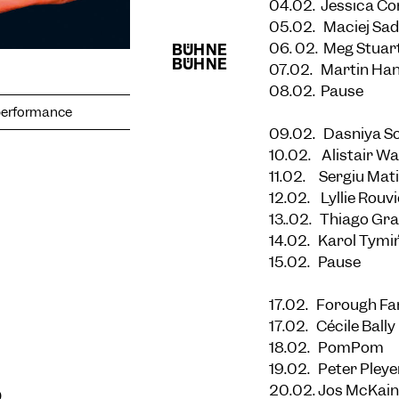
04.02. Jessica C
05.02. Maciej Sa
06. 02. Meg Stuar
07.02. Martin Ha
08.02. Pause
 performance
09.02. Dasniya
10.02. Alistair Wa
11.02. Sergiu Mat
12.02. Lyllie Rouv
13..02. Thiago Gr
14.02. Karol Tymi
15.02. Pause
17.02. Forough Fa
17.02. Cécile Bally
18.02. PomPom
19.02. Peter Pleye
20.02. Jos McKain
0