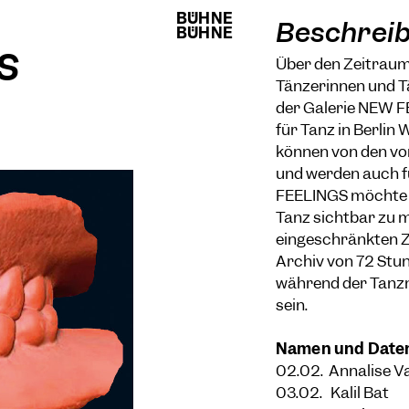
BÜHNE
BÜHNE
Beschrei
BÜHNE
BÜHNE
s
Über den Zeitrau
Tänzerinnen und Tä
der Galerie NEW FE
für Tanz in Berlin
können von den v
und werden auch f
FEELINGS möchte e
Tanz sichtbar zu 
eingeschränkten Z
Archiv von 72 Stu
während der Tanzna
sein.
Namen und Date
02.02. Annalise V
03.02. Kalil Bat