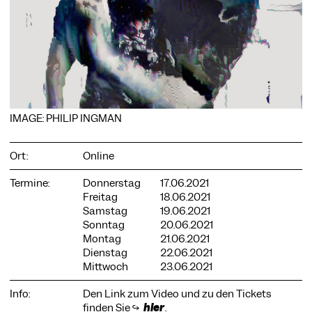
COOKIE-EINSTELLUNGEN
Wir verwenden Cookies und Inhalte externer Anbieter auf
unserer Website. Notwendige Cookies sind essenziell, damit
IMAGE: PHILIP INGMAN
Sie die Website nutzen können. Andere Cookies helfen uns,
die Website weiterzuentwickeln. Sie können Ihre Einwilligung
jederzeit widerrufen. Bitte besuchen Sie unsere
Ort:
Online
Datenschutzerklärung für weitere Informationen. Unten
können Sie auswählen, welche Technologien Sie zulassen
Termine:
Donnerstag
17.06.2021
möchten.
Freitag
18.06.2021
Notwendige Cookies
Samstag
19.06.2021
Sonntag
20.06.2021
Externe Medien
Montag
21.06.2021
Dienstag
22.06.2021
Statistiken
Mittwoch
23.06.2021
Nur notwendige
Alle akzeptieren
Speichern
Info:
Den Link zum Video und zu den Tickets
finden Sie ↪
hier
.