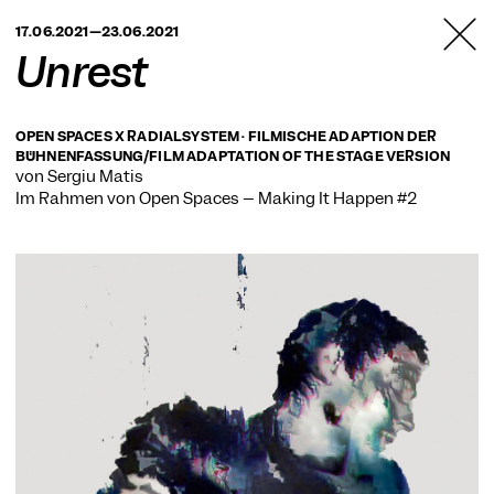
TANZFABRIK
17.06.2021—23.06.2021
BERLIN
Unrest
OPEN SPACES X RADIALSYSTEM · FILMISCHE ADAPTION DER
BÜHNENFASSUNG/FILM ADAPTATION OF THE STAGE VERSION
von Sergiu Matis
Im Rahmen von
Open Spaces – Making It Happen #2