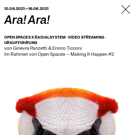
TANZFABRIK
10.06.2021—16.06.2021
BERLIN
Ara! Ara!
OPEN SPACES X RADIALSYSTEM · VIDEO STREAMING ·
URAUFFÜHRUNG
von Ginevra Panzetti & Enrico Ticconi
Im Rahmen von
Open Spaces – Making It Happen #2