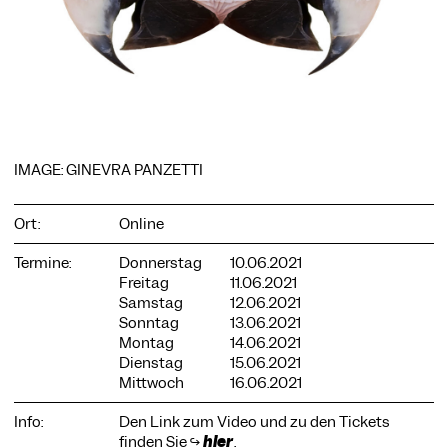
COOKIE-EINSTELLUNGEN
Wir verwenden Cookies und Inhalte externer Anbieter auf
unserer Website. Notwendige Cookies sind essenziell, damit
IMAGE: GINEVRA PANZETTI
Sie die Website nutzen können. Andere Cookies helfen uns,
die Website weiterzuentwickeln. Sie können Ihre Einwilligung
jederzeit widerrufen. Bitte besuchen Sie unsere
Ort:
Online
Datenschutzerklärung für weitere Informationen. Unten
können Sie auswählen, welche Technologien Sie zulassen
Termine:
Donnerstag
10.06.2021
möchten.
Freitag
11.06.2021
Notwendige Cookies
Samstag
12.06.2021
Sonntag
13.06.2021
Externe Medien
Montag
14.06.2021
Dienstag
15.06.2021
Statistiken
Mittwoch
16.06.2021
Nur notwendige
Alle akzeptieren
Speichern
Info:
Den Link zum Video und zu den Tickets
finden Sie ↪
hier
.