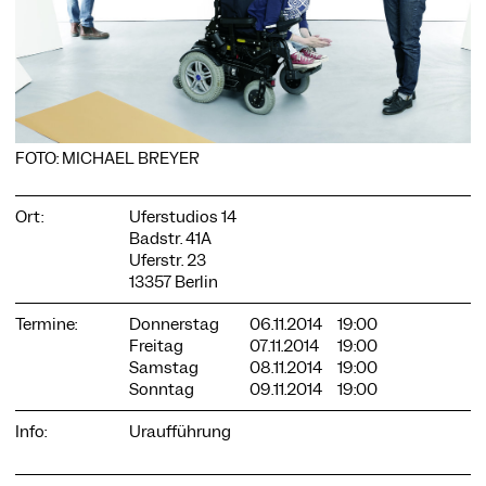
COOKIE-EINSTELLUNGEN
Wir verwenden Cookies und Inhalte externer Anbieter auf
FOTO: MICHAEL BREYER
unserer Website. Notwendige Cookies sind essenziell, damit
Sie die Website nutzen können. Andere Cookies helfen uns,
die Website weiterzuentwickeln. Sie können Ihre Einwilligung
Ort:
Uferstudios 14
jederzeit widerrufen. Bitte besuchen Sie unsere
Badstr. 41A
Datenschutzerklärung für weitere Informationen. Unten
Uferstr. 23
können Sie auswählen, welche Technologien Sie zulassen
13357 Berlin
möchten.
Termine:
Donnerstag
06.11.2014
19:00
Notwendige Cookies
Freitag
07.11.2014
19:00
Externe Medien
Samstag
08.11.2014
19:00
Sonntag
09.11.2014
19:00
Statistiken
Info:
Uraufführung
Nur notwendige
Alle akzeptieren
Speichern