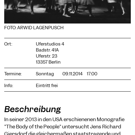
FOTO: ARWID LAGENPUSCH
COOKIE-EINSTELLUNGEN
Wir verwenden Cookies und Inhalte externer Anbieter auf
Ort:
Uferstudios 4
unserer Website. Notwendige Cookies sind essenziell, damit
Badstr. 41A
Sie die Website nutzen können. Andere Cookies helfen uns,
Uferstr. 23
die Website weiterzuentwickeln. Sie können Ihre Einwilligung
13357 Berlin
jederzeit widerrufen. Bitte besuchen Sie unsere
Datenschutzerklärung für weitere Informationen. Unten
Termine:
Sonntag
09.11.2014
17:00
können Sie auswählen, welche Technologien Sie zulassen
möchten.
Info:
Eintritt frei
Notwendige Cookies
Externe Medien
Beschreibung
Statistiken
In seiner 2013 in den USA erschienenen Monografie
Nur notwendige
Alle akzeptieren
Speichern
"The Body of the People" untersucht Jens Richard
Giersdorf die gleichermaßen staatstragende und