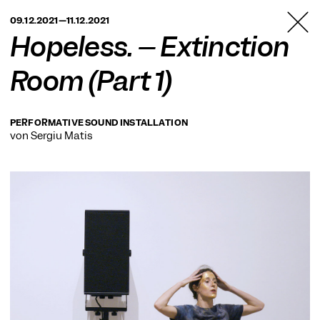
TANZFABRIK
09.12.2021—11.12.2021
BERLIN
Hopeless. – Extinction
Room (Part 1)
PERFORMATIVE SOUND INSTALLATION
von Sergiu Matis