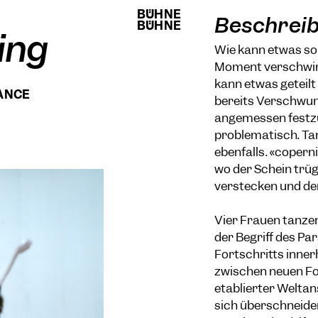
BÜHNE
BÜHNE
Beschrei
BÜHNE
BÜHNE
ing
Wie kann etwas so 
Moment verschwind
kann etwas geteilt
ANCE
bereits Verschwu
angemessen festzu
problematisch. Tan
ebenfalls. «coperni
wo der Schein trüg
verstecken und der
Vier Frauen tanze
der Begriff des P
Fortschritts innerh
zwischen neuen F
etablierter Weltan
sich überschneide