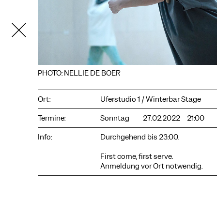
PHOTO: NELLIE DE BOER
Ort:
Uferstudio 1 / Winterbar Stage
COOKIE-EINSTELLUNGEN
Termine:
Sonntag
27.02.2022
21:00
Wir verwenden Cookies und Inhalte externer Anbieter auf
Info:
Durchgehend bis 23:00.
unserer Website. Notwendige Cookies sind essenziell, damit
Sie die Website nutzen können. Andere Cookies helfen uns,
First come, first serve.
die Website weiterzuentwickeln. Sie können Ihre Einwilligung
Anmeldung vor Ort notwendig.
jederzeit widerrufen. Bitte besuchen Sie unsere
Datenschutzerklärung für weitere Informationen. Unten
können Sie auswählen, welche Technologien Sie zulassen
möchten.
Notwendige Cookies