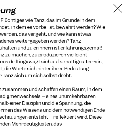
bung
Flüchtiges wie Tanz, das im Grunde in dem
et, in dem es vorbei ist, bewahrt werden? Wie
 werden, das vergeht, und wie kann etwas
ndenes weitergegeben werden? Tanz
halten und zu erinnern ist erfahrungsgemäß
z zu machen, zu produzieren vielleicht
cus drifting» wagt sich auf schattiges Terrain,
t, die Worte sich hinter ihrer Bedeutung
 Tanz sich um sich selbst dreht.
n zusammen und schaffen einen Raum, in dem
aradigmenwechsels – eines unumkehrbaren
alb einer Disziplin und die Spannung, die
ormen des Wissens und dem notwendigen Ende
schauungen entsteht – reflektiert wird. Diese
nden Mehrdeutigkeiten, das