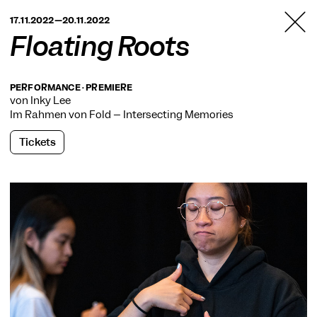
TANZFABRIK
17.11.2022—20.11.2022
BERLIN
Floating Roots
PERFORMANCE · PREMIERE
von Inky Lee
Im Rahmen von
Fold – Intersecting Memories
Tickets