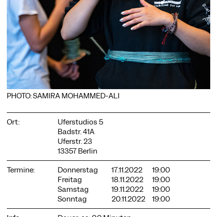
COOKIE-EINSTELLUNGEN
Wir verwenden Cookies und Inhalte externer Anbieter auf
unserer Website. Notwendige Cookies sind essenziell, damit
Sie die Website nutzen können. Andere Cookies helfen uns,
die Website weiterzuentwickeln. Sie können Ihre Einwilligung
PHOTO: SAMIRA MOHAMMED-ALI
jederzeit widerrufen. Bitte besuchen Sie unsere
Datenschutzerklärung für weitere Informationen. Unten
können Sie auswählen, welche Technologien Sie zulassen
Ort:
Uferstudios 5
möchten.
Badstr. 41A
Uferstr. 23
Notwendige Cookies
13357 Berlin
Externe Medien
Termine:
Donnerstag
17.11.2022
19:00
Statistiken
Freitag
18.11.2022
19:00
Samstag
19.11.2022
19:00
Nur notwendige
Alle akzeptieren
Speichern
Sonntag
20.11.2022
19:00