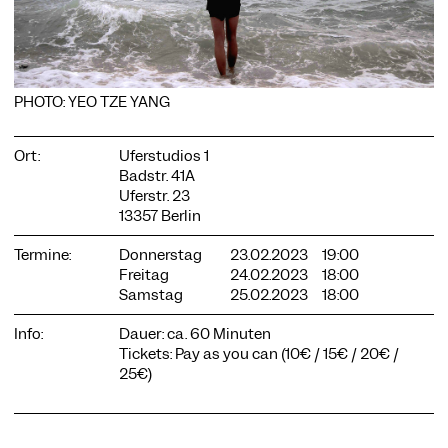
PHOTO: YEO TZE YANG
COOKIE-EINSTELLUNGEN
Wir verwenden Cookies und Inhalte externer Anbieter auf
Ort:
Uferstudios 1
unserer Website. Notwendige Cookies sind essenziell, damit
Badstr. 41A
Sie die Website nutzen können. Andere Cookies helfen uns,
Uferstr. 23
die Website weiterzuentwickeln. Sie können Ihre Einwilligung
jederzeit widerrufen. Bitte besuchen Sie unsere
13357 Berlin
Datenschutzerklärung für weitere Informationen. Unten
können Sie auswählen, welche Technologien Sie zulassen
Termine:
Donnerstag
23.02.2023
19:00
möchten.
Freitag
24.02.2023
18:00
Samstag
25.02.2023
18:00
Notwendige Cookies
Info:
Dauer: ca. 60 Minuten
Externe Medien
Tickets: Pay as you can (10€ / 15€ / 20€ /
Statistiken
25€)
Nur notwendige
Alle akzeptieren
Speichern