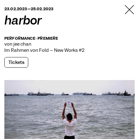
TANZFABRIK
23.02.2023—25.02.2023
BERLIN
harbor
PERFORMANCE · PREMIERE
von jee chan
Im Rahmen von
Fold – New Works #2
Tickets