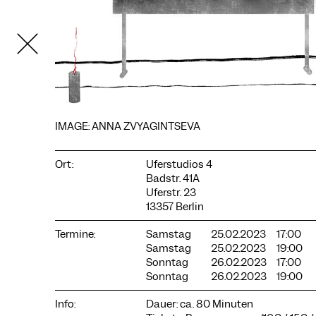
IMAGE: ANNA ZVYAGINTSEVA
Ort:
Uferstudios 4
COOKIE-EINSTELLUNGEN
Badstr. 41A
Wir verwenden Cookies und Inhalte externer Anbieter auf
Uferstr. 23
unserer Website. Notwendige Cookies sind essenziell, damit
13357 Berlin
Sie die Website nutzen können. Andere Cookies helfen uns,
die Website weiterzuentwickeln. Sie können Ihre Einwilligung
Termine:
Samstag
25.02.2023
17:00
jederzeit widerrufen. Bitte besuchen Sie unsere
Samstag
25.02.2023
19:00
Datenschutzerklärung für weitere Informationen. Unten
Sonntag
26.02.2023
17:00
können Sie auswählen, welche Technologien Sie zulassen
Sonntag
26.02.2023
19:00
möchten.
Notwendige Cookies
Info:
Dauer: ca. 80 Minuten