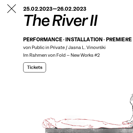
TANZFABRIK
25.02.2023—26.02.2023
BERLIN
The River II
PERFORMANCE · INSTALLATION · PREMIERE
von Public in Private / Jasna L. Vinovrški
Im Rahmen von
Fold – New Works #2
Tickets