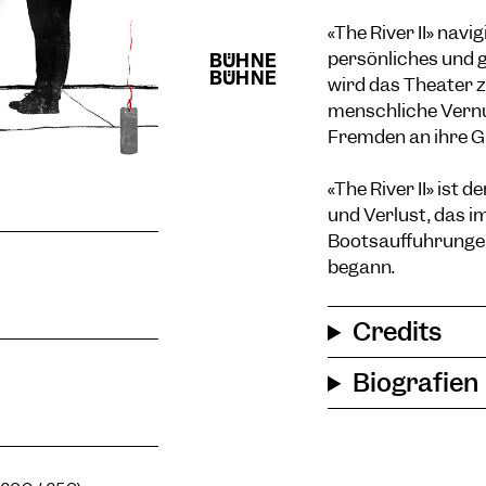
«The River II» nav
persönliches und 
wird das Theater 
menschliche Vernu
Fremden an ihre G
«The River II» ist 
und Verlust, das 
Bootsaufführungen
begann.
Credits
Biografien