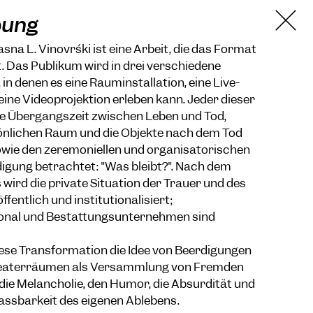
bung
Jasna L. Vinovrški ist eine Arbeit, die das Format
. Das Publikum wird in drei verschiedene
in denen es eine Rauminstallation, eine Live-
ne Videoprojektion erleben kann. Jeder dieser
e Übergangszeit zwischen Leben und Tod,
önlichen Raum und die Objekte nach dem Tod
wie den zeremoniellen und organisatorischen
igung betrachtet: "Was bleibt?". Nach dem
ird die private Situation der Trauer und des
ffentlich und institutionalisiert;
nal und Bestattungsunternehmen sind
iese Transformation die Idee von Beerdigungen
Theaterräumen als Versammlung von Fremden
die Melancholie, den Humor, die Absurdität und
ssbarkeit des eigenen Ablebens.