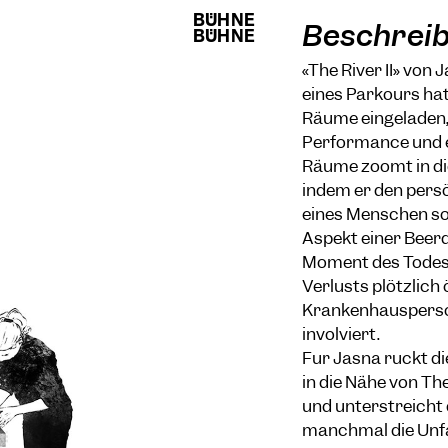
BÜHNE
BÜHNE
Beschrei
BÜHNE
BÜHNE
«The River II» von 
eines Parkours hat
Räume eingeladen, 
Performance und ei
Räume zoomt in di
indem er den pers
eines Menschen so
Aspekt einer Beerd
Moment des Todes w
Verlusts plötzlich ö
Krankenhausperso
involviert.
Für Jasna rückt d
in die Nähe von 
und unterstreicht 
manchmal die Unfa