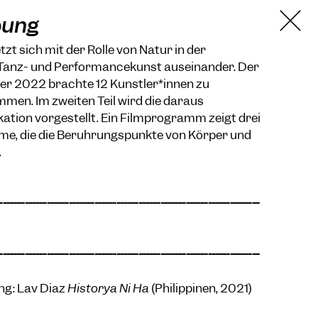
bung
zt sich mit der Rolle von Natur in der
Tanz- und Performancekunst auseinander. Der
ber 2022 brachte 12 Künstler*innen zu
en. Im zweiten Teil wird die daraus
ation vorgestellt. Ein Filmprogramm zeigt drei
me, die die Berührungspunkte von Körper und
.
-----------------------------------------------------------------------
-----------------------------------------------------------------------
ng: Lav Diaz
Historya Ni Ha
(Philippinen, 2021)