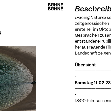
BÜHNE
BÜHNE
Beschrei
BÜHNE
BÜHNE
«Facing Nature» set
zeitgenössischen 
erste Teil im Okto
N
Gesprächen zusamm
entstandene Publik
herausragende Fil
Landschaft zeigen
Übersicht
----------------------------
-
Samstag 11.02.23
----------------------------
-
18:00: Filmscreeni