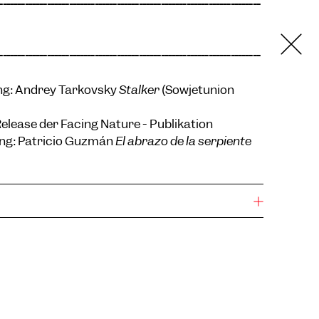
-----------------------------------------------------------------------
-----------------------------------------------------------------------
ng: Andrey Tarkovsky
Stalker
(Sowjetunion
elease der Facing Nature - Publikation
ng: Patricio Guzmán
El abrazo de la serpiente