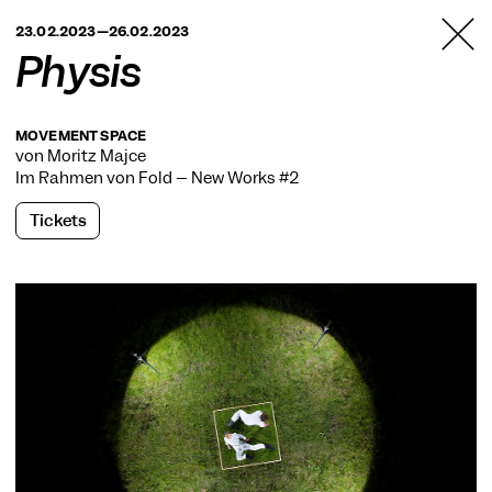
TANZFABRIK
23.02.2023—26.02.2023
BERLIN
Physis
MOVEMENT SPACE
von Moritz Majce
Im Rahmen von
Fold – New Works #2
Tickets