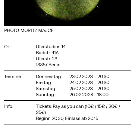
PHOTO: MORITZ MAJCE
COOKIE-EINSTELLUNGEN
Wir verwenden Cookies und Inhalte externer Anbieter auf
Ort:
Uferstudios 14
unserer Website. Notwendige Cookies sind essenziell, damit
Badstr. 41A
Sie die Website nutzen können. Andere Cookies helfen uns,
Uferstr. 23
die Website weiterzuentwickeln. Sie können Ihre Einwilligung
13357 Berlin
jederzeit widerrufen. Bitte besuchen Sie unsere
Datenschutzerklärung für weitere Informationen. Unten
können Sie auswählen, welche Technologien Sie zulassen
Termine:
Donnerstag
23.02.2023
20:30
möchten.
Freitag
24.02.2023
20:30
Samstag
25.02.2023
20:30
Notwendige Cookies
Sonntag
26.02.2023
18:00
Externe Medien
Info:
Tickets: Pay as you can (10€ / 15€ / 20€ /
Statistiken
25€)
Beginn 20:30, Einlass ab 20:15
Nur notwendige
Alle akzeptieren
Speichern