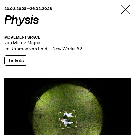
TANZFABRIK
23.02.2023—26.02.2023
BERLIN
Physis
MOVEMENT SPACE
von Moritz Majce
Im Rahmen von
Fold – New Works #2
Tickets