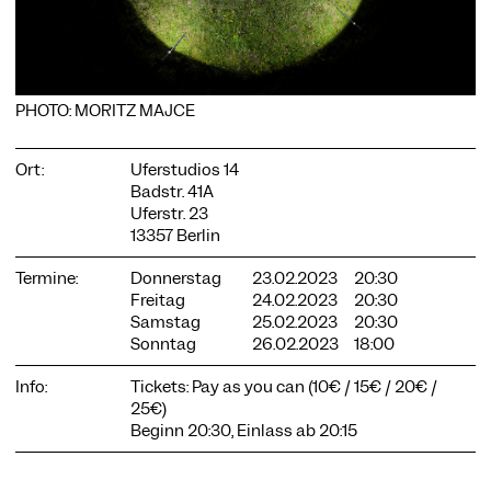
PHOTO: MORITZ MAJCE
COOKIE-EINSTELLUNGEN
Wir verwenden Cookies und Inhalte externer Anbieter auf
Ort:
Uferstudios 14
unserer Website. Notwendige Cookies sind essenziell, damit
Badstr. 41A
Sie die Website nutzen können. Andere Cookies helfen uns,
Uferstr. 23
die Website weiterzuentwickeln. Sie können Ihre Einwilligung
13357 Berlin
jederzeit widerrufen. Bitte besuchen Sie unsere
Datenschutzerklärung für weitere Informationen. Unten
können Sie auswählen, welche Technologien Sie zulassen
Termine:
Donnerstag
23.02.2023
20:30
möchten.
Freitag
24.02.2023
20:30
Samstag
25.02.2023
20:30
Notwendige Cookies
Sonntag
26.02.2023
18:00
Externe Medien
Info:
Tickets: Pay as you can (10€ / 15€ / 20€ /
Statistiken
25€)
Beginn 20:30, Einlass ab 20:15
Nur notwendige
Alle akzeptieren
Speichern