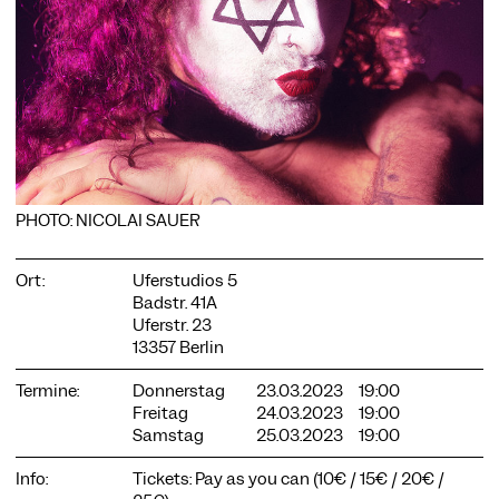
COOKIE-EINSTELLUNGEN
Wir verwenden Cookies und Inhalte externer Anbieter auf
unserer Website. Notwendige Cookies sind essenziell, damit
Sie die Website nutzen können. Andere Cookies helfen uns,
die Website weiterzuentwickeln. Sie können Ihre Einwilligung
PHOTO: NICOLAI SAUER
jederzeit widerrufen. Bitte besuchen Sie unsere
Datenschutzerklärung für weitere Informationen. Unten
können Sie auswählen, welche Technologien Sie zulassen
Ort:
Uferstudios 5
möchten.
Badstr. 41A
Uferstr. 23
Notwendige Cookies
13357 Berlin
Externe Medien
Termine:
Donnerstag
23.03.2023
19:00
Statistiken
Freitag
24.03.2023
19:00
Samstag
25.03.2023
19:00
Nur notwendige
Alle akzeptieren
Speichern
Info:
Tickets: Pay as you can (10€ / 15€ / 20€ /