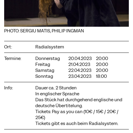
PHOTO: SERGIU MATIS, PHILIP INGMAN
COOKIE-EINSTELLUNGEN
Wir verwenden Cookies und Inhalte externer Anbieter auf
Ort:
Radialsystem
unserer Website. Notwendige Cookies sind essenziell, damit
Sie die Website nutzen können. Andere Cookies helfen uns,
die Website weiterzuentwickeln. Sie können Ihre Einwilligung
Termine:
Donnerstag
20.04.2023
20:00
jederzeit widerrufen. Bitte besuchen Sie unsere
Freitag
21.04.2023
20:00
Datenschutzerklärung für weitere Informationen. Unten
Samstag
22.04.2023
20:00
können Sie auswählen, welche Technologien Sie zulassen
Sonntag
23.04.2023
18:00
möchten.
Info:
Dauer ca. 2 Stunden
Notwendige Cookies
In englischer Sprache
Externe Medien
Das Stück hat durchgehend englische und
deutsche Übertitelung.
Statistiken
Tickets: Pay as you can (10€ / 15€ / 20€ /
25€)
Nur notwendige
Alle akzeptieren
Speichern
Tickets gibt es auch beim
Radialsystem
.