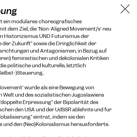
bung
st ein modulares choreografisches
it dem Ziel, die 'Non-Aligned Movement/s' neu
den Historizismus UND Futurismus der
der Zukunft" sowie die Dringlichkeit der
richtungen und Antagonismen, in Bezug auf
eren) feministischen und dekolonialen Kritiken
e politische und kulturelle, letztlich
Selbst-)Steuerung.
Movement' wurde als eine Bewegung von
n Welt und des sozialistischen Jugoslawiens
 "doppelte Erpressung" der Bipolarität des
ischen den USA und der UdSSR ablehnte und für
lobalisierung" eintrat, indem sie den
s und den (Neo)Kolonialismus herausforderte.