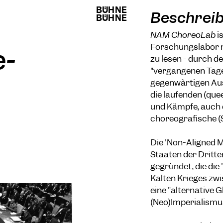
BÜHNE
BÜHNE
Beschrei
BÜHNE
BÜHNE
NAM ChoreoLab
i
Forschungslabor m
e-
zu lesen - durch 
"vergangenen Tage 
gegenwärtigen Aus
die laufenden (que
und Kämpfe, auch di
choreografische (
Die 'Non-Aligned 
Staaten der Dritte
gegründet, die die
Kalten Krieges zw
eine "alternative G
(Neo)Imperialismu