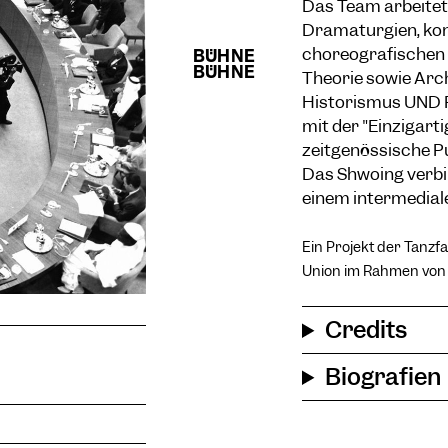
Das Team arbeitet 
Dramaturgien, kon
choreografischen 
Theorie sowie Arch
Historismus UND F
mit der "Einzigarti
zeitgenössische P
Das Shwoing verbin
einem intermedial
Ein Projekt der Tanzf
Union im Rahmen vo
Credits
Biografien