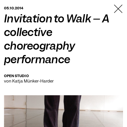
TANZFABRIK
05.10.2014
BERLIN
Invitation to Walk – A
collective
choreography
performance
OPEN STUDIO
von Katja Münker-Harder