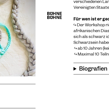
verschiedenen Län
Vereinigten Staate
Für wen ist er g
↪ Der Workshop ric
afrikanischen Dias
sich als schwarz i
Schwarzsein habe
↪ ab 10 Jahren (k
↪ Maximal 10 Teil
Biografien