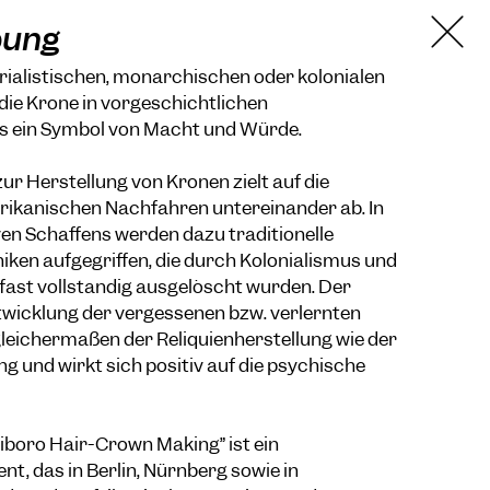
bung
rialistischen, monarchischen oder kolonialen
 die Krone in vorgeschichtlichen
ls ein Symbol von Macht und Würde.
r Herstellung von Kronen zielt auf die
rikanischen Nachfahren untereinander ab. In
ven Schaffens werden dazu traditionelle
iken aufgegriffen, die durch Kolonialismus und
ast vollständig ausgelöscht wurden. Der
twicklung der vergessenen bzw. verlernten
gleichermaßen der Reliquienherstellung wie der
 und wirkt sich positiv auf die psychische
iboro Hair-Crown Making” ist ein
nt, das in Berlin, Nürnberg sowie in