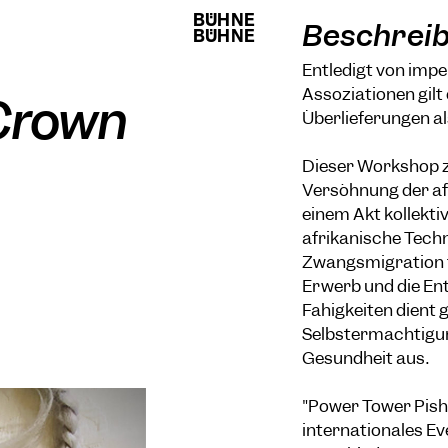
BÜHNE
BÜHNE
Beschrei
BÜHNE
BÜHNE
Entledigt von impe
Assoziationen gilt
-Crown
Überlieferungen a
Dieser Workshop zu
Versöhnung der af
einem Akt kollekti
afrikanische Techn
Zwangsmigration f
Erwerb und die En
Fähigkeiten dient 
Selbstermächtigung
Gesundheit aus.
"Power Tower Pish
internationales Eve