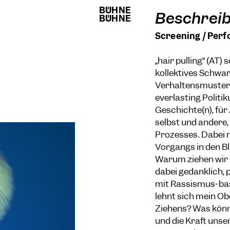
BÜHNE
BÜHNE
Beschrei
BÜHNE
BÜHNE
Screening / Perfo
„hair pulling“ (AT)
kollektives Schwa
Verhaltensmuster; 
everlasting Politi
Geschichte(n), fü
selbst und andere
Prozesses. Dabei n
Vorgangs in den B
Warum ziehen wir 
dabei gedanklich, 
mit Rassismus-bas
lehnt sich mein O
Ziehens? Was könn
und die Kraft unser