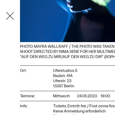
PHOTO: MAYRA WALLRAFF / THE PHOTO WAS TAKEN
SHOOT DIRECTED BY NIMA SENÉ FOR HER MULTIM
"AUF DEN WEG ZU MIR/AUF DEN WEG ZU DIR" (SOPH
COOKIE-EINSTELLUNGEN
Wir verwenden Cookies und Inhalte externer Anbieter auf
Ort:
Uferstudios 5
unserer Website. Notwendige Cookies sind essenziell, damit
Badstr. 41A
Sie die Website nutzen können. Andere Cookies helfen uns,
Uferstr. 23
die Website weiterzuentwickeln. Sie können Ihre Einwilligung
13357 Berlin
jederzeit widerrufen. Bitte besuchen Sie unsere
Datenschutzerklärung für weitere Informationen. Unten
Termine:
Mittwoch
24.05.2023
19:00
können Sie auswählen, welche Technologien Sie zulassen
möchten.
Info:
Tickets: Eintritt frei / First come fir
Notwendige Cookies
Keine Anmeldung erforderlich