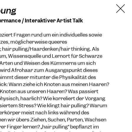
bung
rmance / Interaktiver Artist Talk
 seziert Fragen rund um ein individuelles sowie
rzes, möglicherweise queeres
hair pulling/Haardenken/hair thinking. Als
kum, Wissensquelle und Lernort für Schwarze
r Arten und Weisen des Kümmerns um sich
, wird Afrohaar zum Ausgangspunkt dieses
immt dieser mitunter die Physikalität des
lick: Wann ziehe ich Knoten aus meinen Haaren?
Knoten aus unseren Haaren? Was passiert
physisch, haarlich? Wie korreliert der Vorgang
iertem Stress? Wie klingt hair pulling? Warum
berkörper meist nach links während des
en wir übers Ziehen, Suchen, Parten, Wachsen
er Finger lernen? „hair pulling“ bepflanzt im