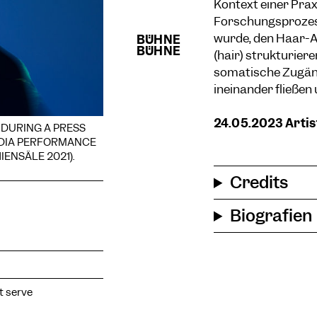
Kontext einer Pra
Forschungsprozess
wurde, den Haar-As
(hair) strukturier
somatische Zugäng
ineinander fließen
24.05.2023 Artis
 DURING A PRESS
EDIA PERFORMANCE
IENSÄLE 2021).
Credits
Biografien
st serve