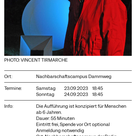
COOKIE-EINSTELLUNGEN
Wir verwenden Cookies und Inhalte externer Anbieter auf
unserer Website. Notwendige Cookies sind essenziell, damit
Sie die Website nutzen können. Andere Cookies helfen uns,
die Website weiterzuentwickeln. Sie können Ihre Einwilligung
PHOTO: VINCENT TIRMARCHE
jederzeit widerrufen. Bitte besuchen Sie unsere
Datenschutzerklärung für weitere Informationen. Unten
können Sie auswählen, welche Technologien Sie zulassen
Ort:
Nachbarschaftscampus Dammweg
möchten.
Termine:
Samstag
23.09.2023
18:45
Notwendige Cookies
Sonntag
24.09.2023
18:45
Externe Medien
Info:
Die Aufführung ist konzipiert für Menschen
Statistiken
ab 6 Jahren.
Dauer: 55 Minuten
Nur notwendige
Alle akzeptieren
Speichern
Eintritt frei, Spende vor Ort optional
Anmeldung notwendig